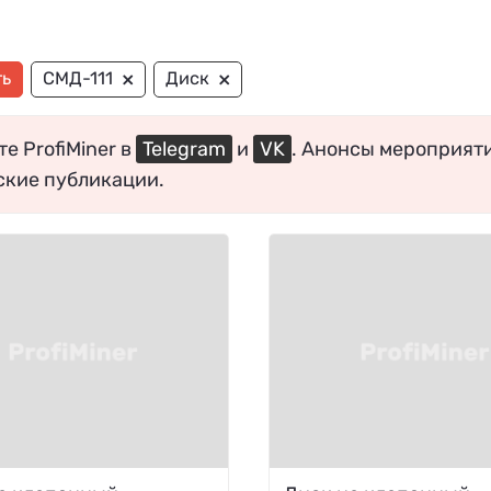
×
×
ть
СМД-111
Диск
е ProfiMiner в
Telegram
и
VK
. Анонсы мероприят
ские публикации.