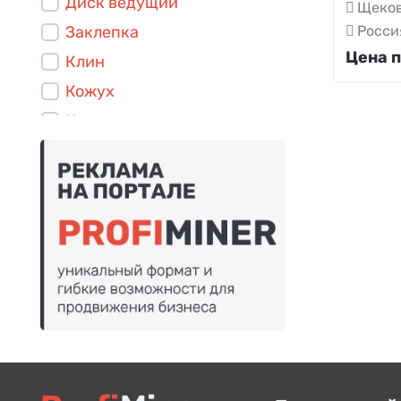
Диск ведущий
Щеков
Заклепка
Росси
Цена п
Клин
Кожух
Колонка
Кольцо
Крышка
Маховик
Накладка
Подшипник
Пружина
Сегмент
Сектор
Сухарь