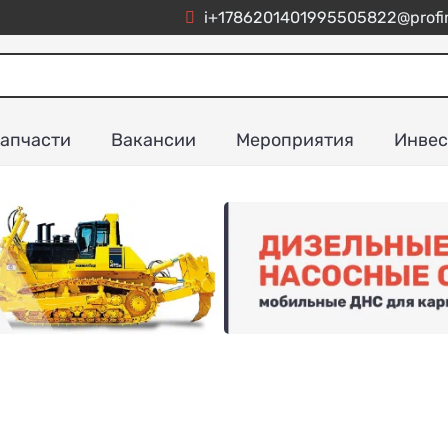
i+1786201401995505822@profim
апчасти
Вакансии
Мероприятия
Инвес