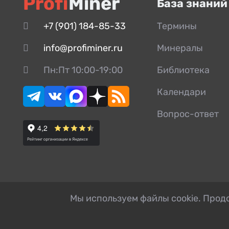
Profi
Miner
База знаний
Футеровка
Футеровка боковая
+7 (901) 184-85-33
Термины
Шайба
info@profiminer.ru
Минералы
Шатун
Пн:Пт 10:00-19:00
Библиотека
Шкив
Календари
Шпонка
Вопрос-ответ
Мы используем файлы cookie. Продо