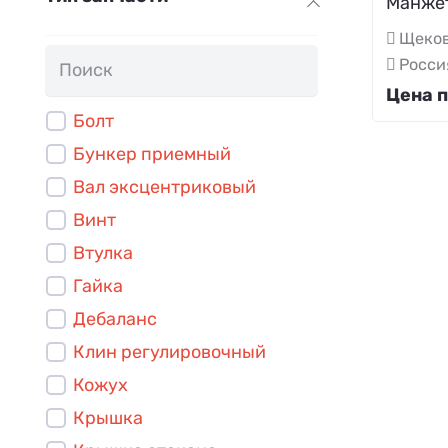
Манжет
Щеков
Росси
Цена п
Болт
Бункер приемный
Вал эксцентриковый
Винт
Втулка
Гайка
Дебаланс
Клин регулировочный
Кожух
Крышка