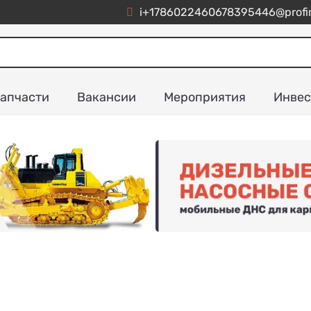
i+1786022460678395446@profim
апчасти
Вакансии
Мероприятия
Инвес