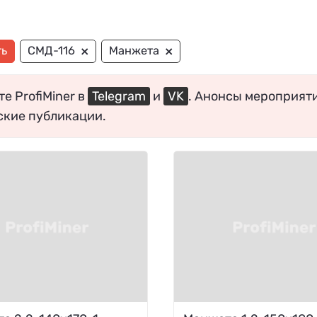
×
×
ть
СМД-116
Манжета
е ProfiMiner в
Telegram
и
VK
. Анонсы мероприят
ские публикации.