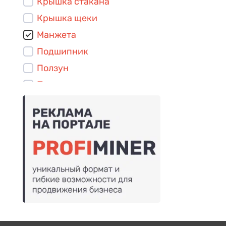
Крышка стакана
Крышка щеки
Манжета
Подшипник
Ползун
Привод
Рама
Стакан
Станина
Сухарь
Тяга
Шкаф управления
Шкив
Шпонка