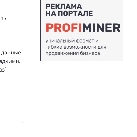
 17
о данные
редкими.
з),