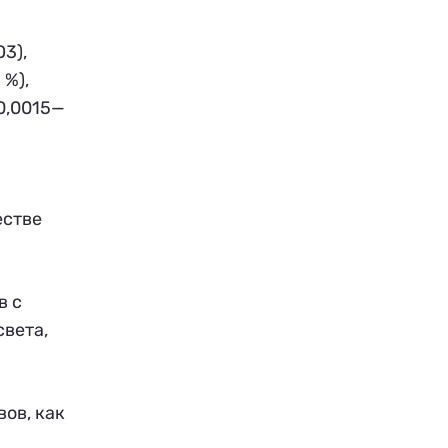
3),
 %),
(0,0015—
естве
в с
вета,
ов, как