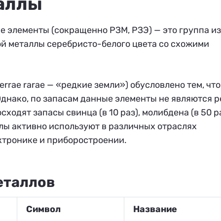
аллы
 элементы (сокращенно РЗМ, РЗЭ) — это группа из
й металлы серебристо-белого цвета со схожими
errae rarae — «редкие земли») обусловлено тем, чт
Однако, по запасам данные элементы не являются 
одят запасы свинца (в 10 раз), молибдена (в 50 ра
ллы активно используют в различных отраслях
ктронике и приборостроении.
еталлов
Символ
Название