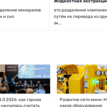
Жидкостная экстракци
азделение минералов
это разделение компонен
и и сил
путём их перевода из од
эк...
.0 2026: как горная
Развитие сети мини-Н
 научилась считать
какое оборудование