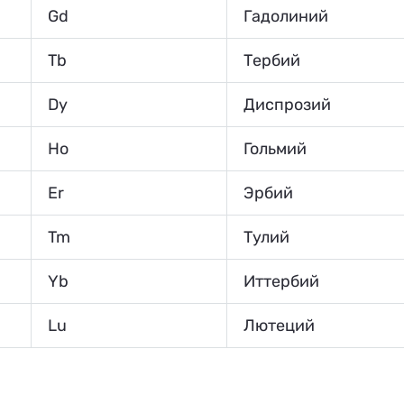
Gd
Гадолиний
Tb
Тербий
Dy
Диспрозий
Ho
Гольмий
Er
Эрбий
Tm
Тулий
Yb
Иттербий
Lu
Лютеций