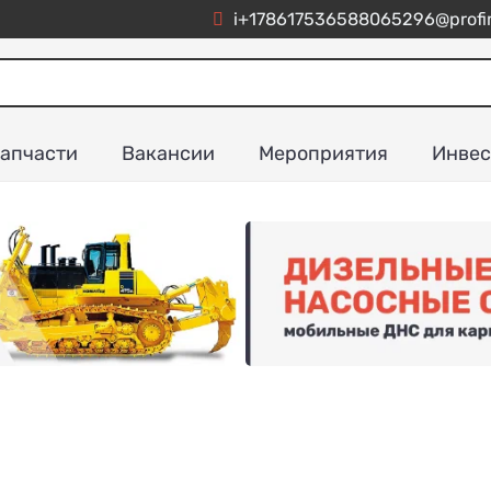
i+178617536588065296@profim
апчасти
Вакансии
Мероприятия
Инвес