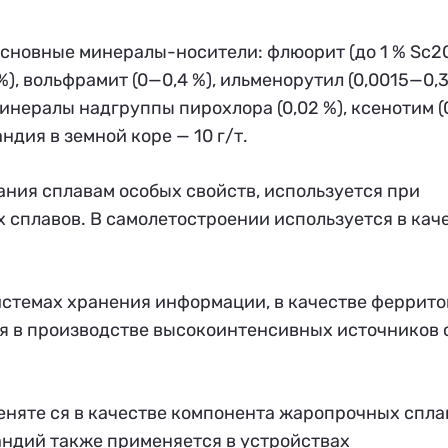
основные минералы-носители: флюорит (до 1 % Sc2O
%), вольфрамит (0—0,4 %), ильменорутил (0,0015—0,3
 минералы надгруппы пирохлора (0,02 %), ксенотим 
андия в земной коре — 10 г/т.
ания сплавам особых свойств, используется при
 сплавов. В самолетостроении используется в кач
стемах хранения информации, в качестве феррито
я в производстве высокоинтенсивных источников с
няте ся в качестве компонента жаропрочных сплав
андий также применяется в устройствах