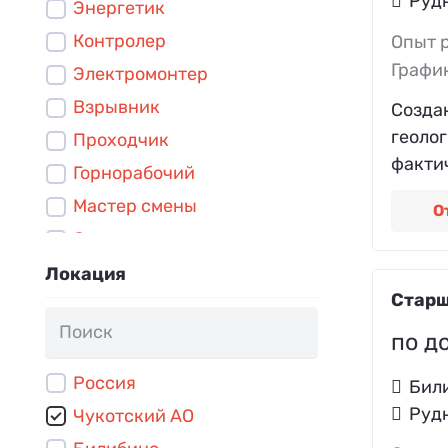
Руд
Энергетик
Контролер
Опыт 
Графи
Электромонтер
Взрывник
Созда
геоло
Проходчик
фактич
Горнорабочий
Мастер смены
О
Слесарь-ремонтник
Слесарь КИПиА
Локация
Старш
Ресурсный геолог
Участковый геолог
по д
Инженер-геолог
Россия
Бил
Геолог-модельер
Руд
Чукотский АО
Диспетчер