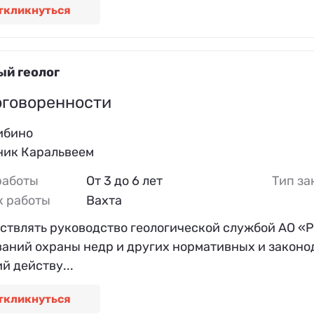
ткликнуться
ый геолог
оговоренности
ибино
ник Каральвеем
работы
От 3 до 6 лет
Тип за
к работы
Вахта
ствлять руководство геологической службой АО «
ваний охраны недр и других нормативных и законо
й действу...
ткликнуться