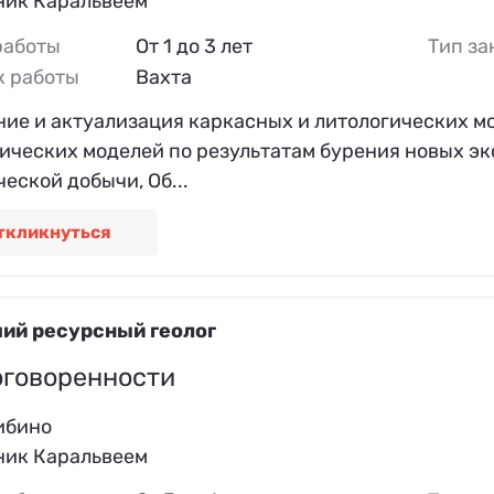
ник Каральвеем
работы
От 1 до 3 лет
Тип за
к работы
Вахта
ние и актуализация каркасных и литологических 
гических моделей по результатам бурения новых э
еской добычи, Об...
ткликнуться
ий ресурсный геолог
оговоренности
ибино
ник Каральвеем