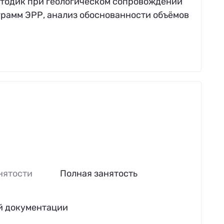
етодик при геологическом сопровождении
грамм ЭРР, анализ обоснованности объёмов
нятости
Полная занятость
й документации