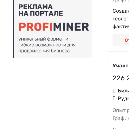
Созда
геоло
фактич
О
Участ
226 
Бил
Руд
Опыт 
Графи