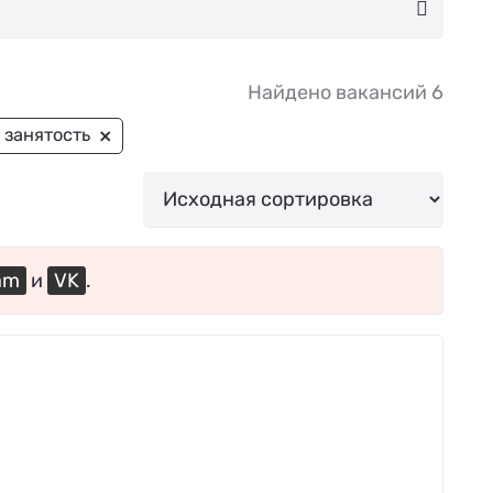
Найдено вакансий 6
×
 занятость
am
и
VK
.