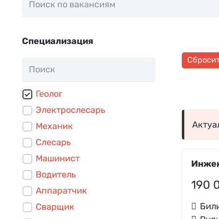
Специализация
Сброси
Геолог
Электрослесарь
Актуа
Механик
Слесарь
Машинист
Инжен
Водитель
190 
Аппаратчик
Бил
Сварщик