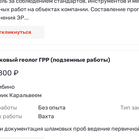
оль за соблюдением стандартов, инструментов и м
ных работ на объектах компании. Составление про
ения ЭР...
ткликнуться
ковый геолог ГРР (подземные работы)
800 ₽
ибино
ник Каральвеем
работы
Без опыта
Тип за
к работы
Вахта
 и документация шламовых проб ведение первично