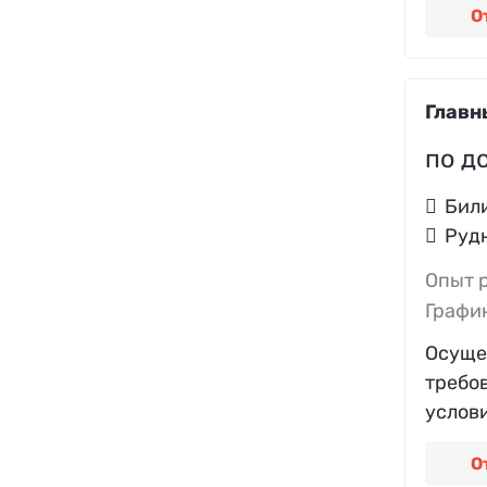
О
Главн
по д
Бил
Руд
Опыт 
Графи
Осуще
требо
услови
О