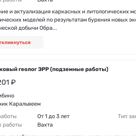
ние и актуализация каркасных и литологических 
гических моделей по результатам бурения новых э
еской добычи Обра...
ткликнуться
ковый геолог ЭРР (подземные работы)
201 ₽
ибино
ник Каральвеем
работы
От 1 до 3 лет
Тип за
к работы
Вахта