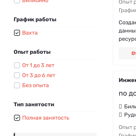
Билибино
Опыт 
Энергодиспетчер
Графи
Бурильщик
График работы
Созда
Электромонтажник
данны
Вахта
ресурс
Опыт работы
О
От 1 до 3 лет
От 3 до 6 лет
Инжен
Без опыта
по д
Тип занятости
Бил
Руд
Полная занятость
Опыт 
Графи