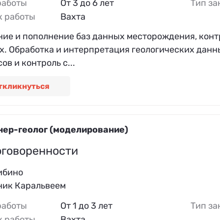
работы
От 3 до 6 лет
Тип за
к работы
Вахта
ние и пополнение баз данных месторождения, конт
х. Обработка и интерпретация геологических дан
ов и контроль с...
ткликнуться
ер-геолог (моделирование)
оговоренности
ибино
ник Каральвеем
работы
От 1 до 3 лет
Тип за
к работы
Вахта