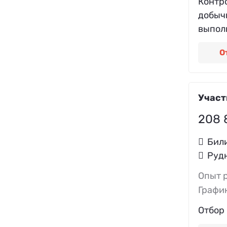
Контр
добыч
выполн
О
Участ
208 
Бил
Руд
Опыт 
Графи
Отбор