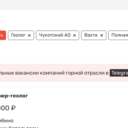
×
×
×
ть
Геолог
Чукотский АО
Вахта
Полная
льные вакансии компаний горной отрасли в
Telegr
ер-геолог
000 ₽
ибино