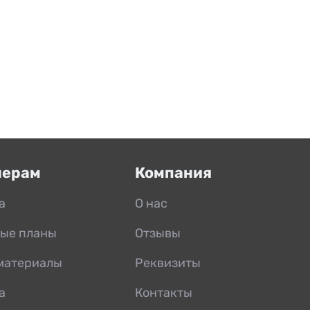
нерам
Компания
а
О нас
ые планы
Отзывы
материалы
Реквизиты
а
Контакты