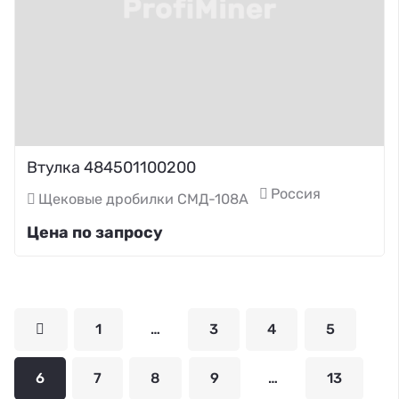
Втулка 484501100200
Россия
Щековые дробилки СМД-108А
Цена по запросу
1
…
3
4
5
6
7
8
9
…
13