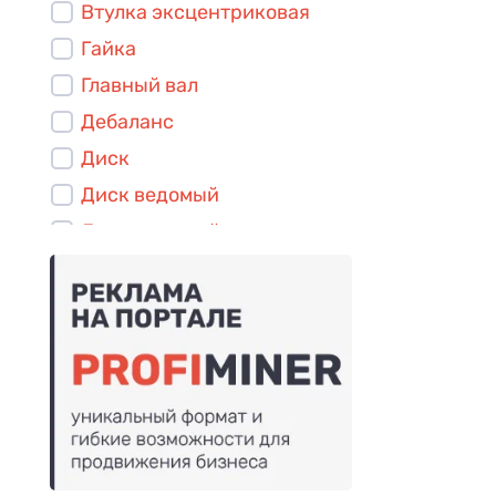
Втулка эксцентриковая
Гайка
Главный вал
Дебаланс
Диск
Диск ведомый
Диск ведущий
Заклепка
Звено распорное
Клин
Клин регулировочный
Кожух
Колонка
Кольцо