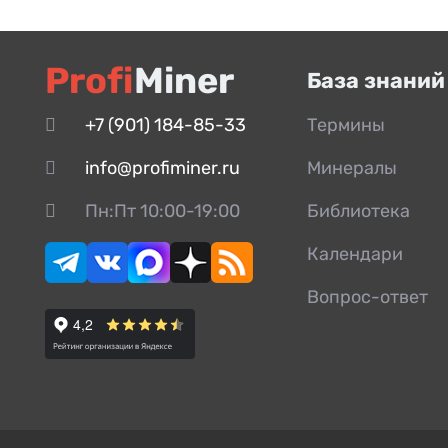
Кольцо упорное
Крышка
Profi
Miner
База знаний
Крышка стакана
Крышка щеки
+7 (901) 184-85-33
Термины
Манжета
info@profiminer.ru
Минералы
Масленка
Пн:Пт 10:00-19:00
Библиотека
Маховик
Календари
Накладка
Ось
Вопрос-ответ
Палец
Планка
Плита дробящая
Плита распорная