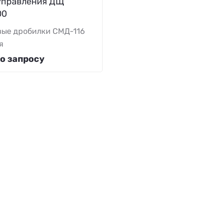
управления ДЩ
00
ые дробилки СМД-116
я
о запросу