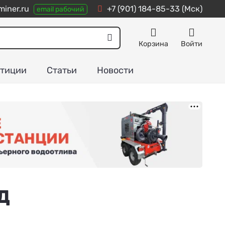
iner.ru
+7 (901) 184-85-33
(Мск)
email рабочий
Корзина
Войти
тиции
Статьи
Новости
Д