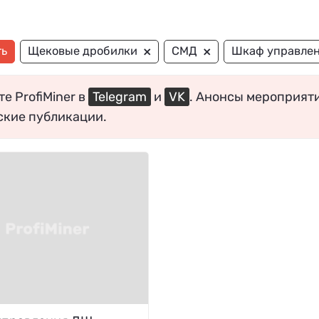
×
×
ть
Щековые дробилки
СМД
Шкаф управле
е ProfiMiner в
Telegram
и
VK
. Анонсы мероприят
ские публикации.