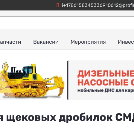
i+1786158345336910612@profim
апчасти
Вакансии
Мероприятия
Инвес
я щековых дробилок СМ