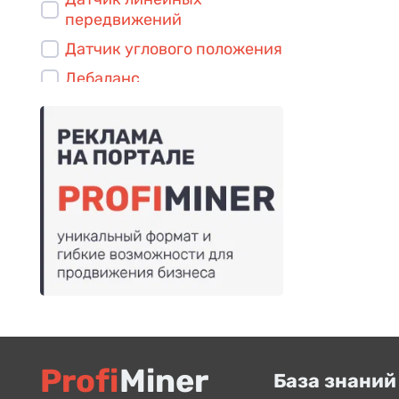
передвижений
Датчик углового положения
Дебаланс
Диск
Диск ведомый
Диск ведущий
Заклепка
Звено распорное
Клин
Клин регулировочный
Кожух
Колонка
Profi
Miner
Кольцо
База знаний