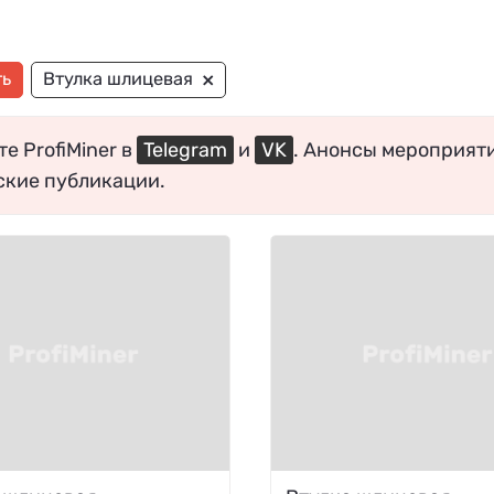
×
ть
Втулка шлицевая
е ProfiMiner в
Telegram
и
VK
. Анонсы мероприят
ские публикации.