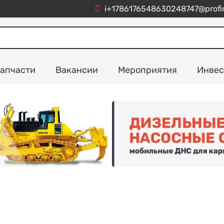
i+1786176548630248747@profim
апчасти
Вакансии
Мероприятия
Инвес