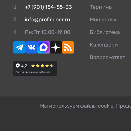
Кольцо упорное
+7 (901) 184-85-33
Термины
Крышка
info@profiminer.ru
Минералы
Крышка стакана
Крышка щеки
Пн:Пт 10:00-19:00
Библиотека
Манжета
Календари
Масленка
Вопрос-ответ
Маховик
Модуль резольвера
Накладка
Ось
Палец
Мы используем файлы cookie. Продо
Планка
Плита дробящая
Плита распорная