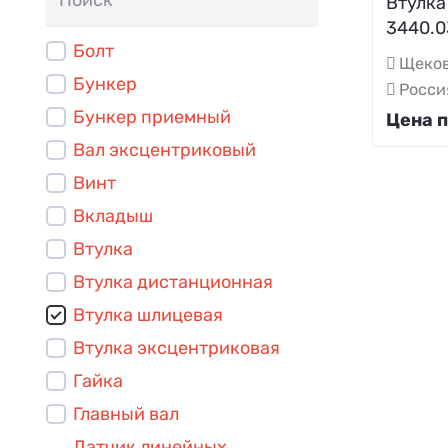
Втулка
3440.0
Болт
Щеков
Бункер
Росси
Бункер приемный
Цена п
Вал эксцентриковый
Винт
Вкладыш
Втулка
Втулка дистанционная
Втулка шлицевая
Втулка эксцентриковая
Гайка
Главный вал
Датчик линейных