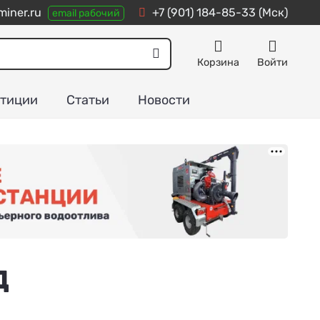
iner.ru
+7 (901) 184-85-33
(Мск)
email рабочий
Корзина
Войти
тиции
Статьи
Новости
Д