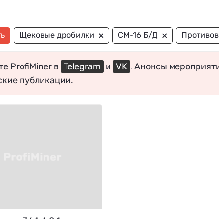
×
×
ть
Щековые дробилки
СМ-16 Б/Д
Противов
е ProfiMiner в
Telegram
и
VK
. Анонсы мероприят
ские публикации.