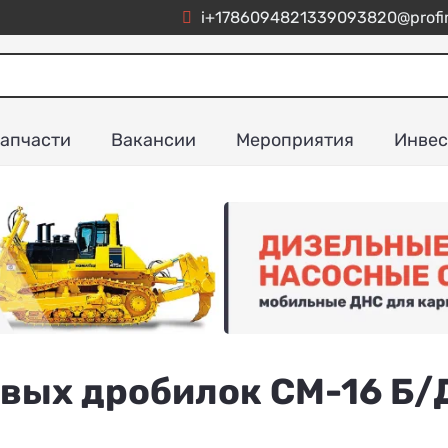
i+1786094821339093820@profim
апчасти
Вакансии
Мероприятия
Инвес
вых дробилок СМ-16 Б/