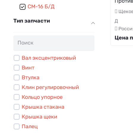
Против
СМ-16 Б/Д
Щеков
Тип запчасти
Д
Росси
Цена п
Вал эксцентриковый
Винт
Втулка
Клин регулировочный
Кольцо упорное
Крышка стакана
Крышка щеки
Палец