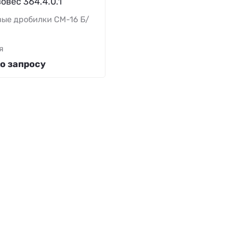
овес 364.4.0.1
ые дробилки СМ-16 Б/
я
о запросу