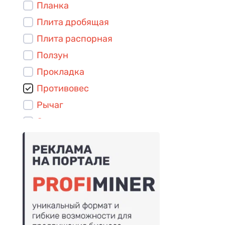
Планка
Плита дробящая
Плита распорная
Ползун
Прокладка
Противовес
Рычаг
Стакан
Сухарь
Футеровка нижняя
Шайба
Шпилька