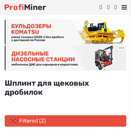
Profi
Miner
Шплинт для щековых
дробилок
Filtered (2)