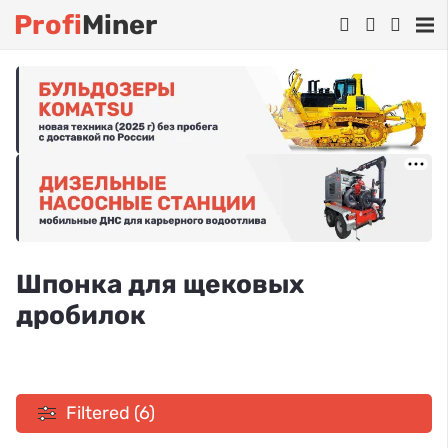
Profi
Miner
Шпонка для щековых
дробилок
Filtered (6)